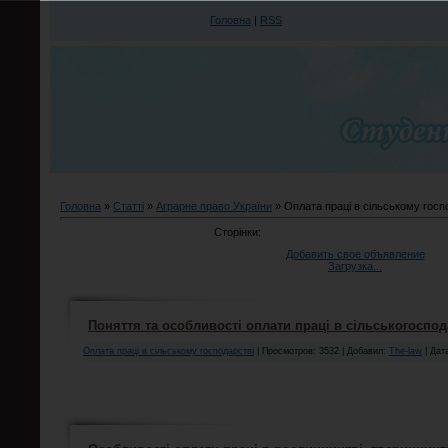
Головна
|
RSS
Головна
»
Статті
»
Аграрне право України
» Оплата праці в сільському госп
Сторінки:
Добавить свое объявление
Загрузка...
Поняття та особливості оплати праці в сільськогоспо
Оплата праці в сільському господарстві
| Просмотров: 3532 | Добавил:
The-law
| Дат