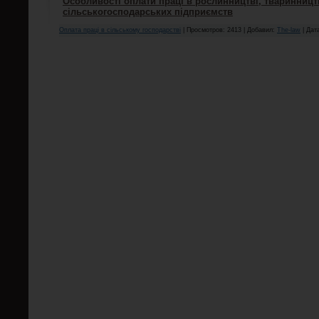
Особливості оплати праці в рослинництві, тваринництв
сільськогосподарських підприємств
Оплата праці в сільському господарстві
| Просмотров: 2413 | Добавил:
The-law
| Дат