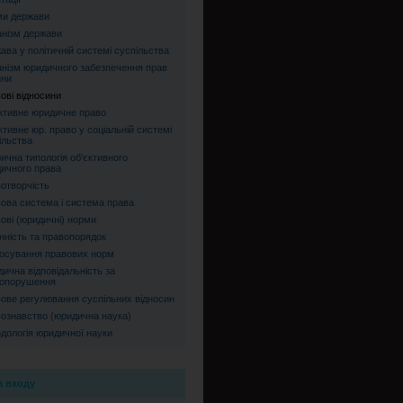
и держави
нізм держави
ава у політичній системі суспільства
нізм юридичного забезпечення прав
ини
ові відносини
ктивне юридичне право
ктивне юр. право у соціальній системі
ільства
рична типологія об'єктивного
ичного права
отворчість
ова система і система права
ові (юридичні) норми
нність та правопорядок
осування правових норм
ична відповідальність за
опорушення
ове регулювання суспільних відносин
ознавство (юридична наука)
дологія юридичної науки
 входу