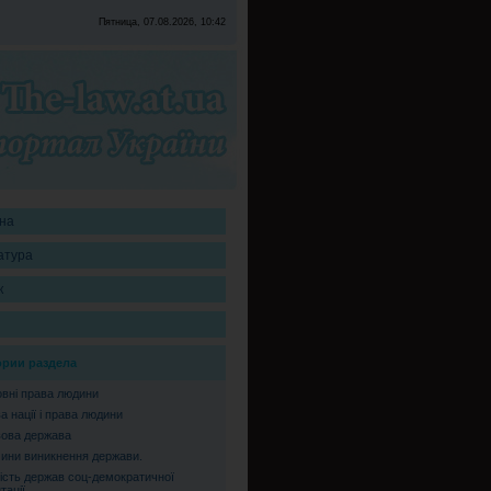
Пятница, 07.08.2026, 10:42
на
атура
к
ории раздела
вні права людини
а нації і права людини
ова держава
ини виникнення держави.
ість держав соц-демократичної
тації