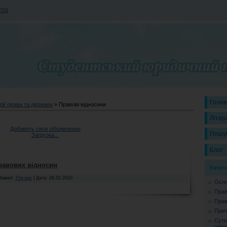
RSS
Голов
рії права та держави
» Правові відносини
Літер
Добавить свое объявление
Пошу
Загрузка...
Блог
равових відносин
Катег
обавил:
The-law
| Дата:
26.02.2010
Осно
Прав
Прав
Прич
Сутн
орієн