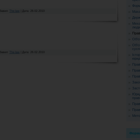
Форм
обавил:
The-law
| Дата:
26.02.2010
Маха
Держ
Меха
люд
Прав
Об'є
Об'є
сусп
обавил:
The-law
| Дата:
26.02.2010
Істо
юрид
Прав
Прав
Прав
Зако
Заст
Юрид
прав
Прав
Прав
Мето
Форма