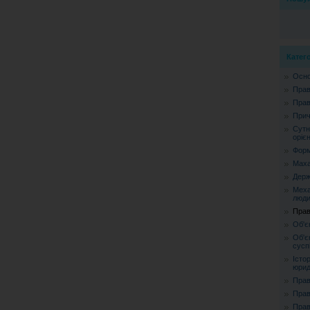
Катего
Осно
Прав
Прав
Прич
Сутн
орієн
Форм
Маха
Держ
Меха
люд
Прав
Об'є
Об'є
сусп
Істо
юрид
Прав
Прав
Прав