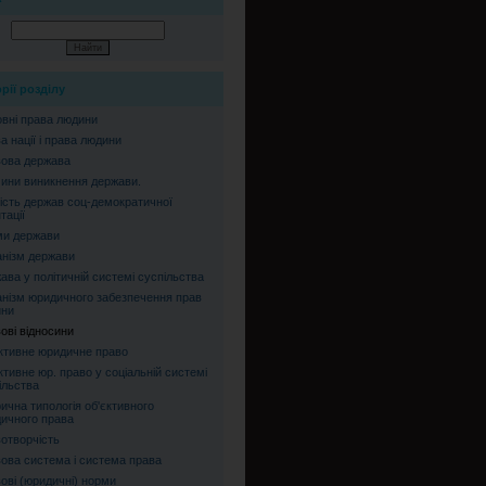
рії розділу
вні права людини
а нації і права людини
ова держава
ини виникнення держави.
ість держав соц-демократичної
тації
и держави
нізм держави
ава у політичній системі суспільства
нізм юридичного забезпечення прав
ини
ові відносини
ктивне юридичне право
ктивне юр. право у соціальній системі
ільства
рична типологія об'єктивного
ичного права
отворчість
ова система і система права
ові (юридичні) норми