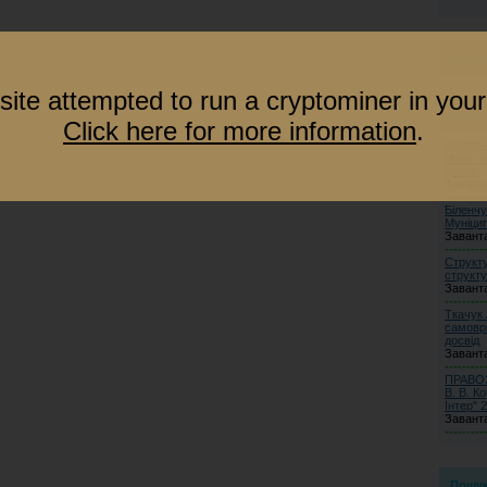
Інша 
site attempted to run a cryptominer in your
Остан
Click here for more information
.
Арутюно
Навч. п
допов.
Завант
---------
Біленчу
Муніци
Завант
---------
Структу
структу
Завант
---------
Ткачук 
самовря
досвід
Завант
---------
ПРАВОЗ
В. В. К
Інтер" 2
Завант
---------
Пошу