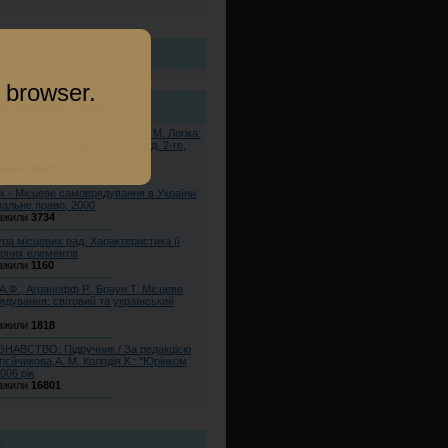
інформація
 browser.
ні завантажені файли
в В. Х., Кирик Д. П., Мішин В. М. Логіка:
осібник для економістів. — Вид. 2-ге,
ажили
2093
-----------------------------
к - Місцеве самоврядування в України
пальне право, 2000
ажили
3734
-----------------------------
ра місцевих рад. Характеристика її
рних елементів
ажили
1160
-----------------------------
А.Ф., Агранофф Р., Браун Т. Місцеве
дування: світовий та український
ажили
1818
-----------------------------
НАВСТВО: Підручник / За редакцією
опєйчикова,А. М. Колодія К.: "Юрінком
006 рік
ажили
16801
-----------------------------
к