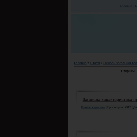
Головна
|
Головна
»
Статті
»
Основи загальної тео
Сторінки:
Загальна характеристика п
Правові відносини
| Просмотров: 2912 | Д