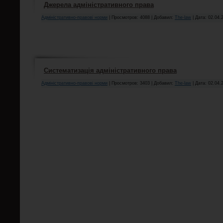
Джерела адміністративного права
Адміністративно-правові норми
| Просмотров: 4088 | Добавил:
The-law
| Дата:
02.04.
Систематизація адміністративного права
Адміністративно-правові норми
| Просмотров: 3403 | Добавил:
The-law
| Дата:
02.04.