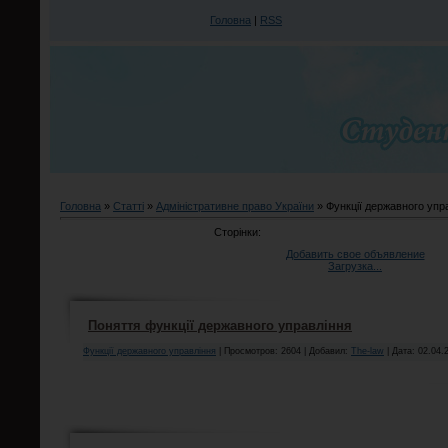
Головна
|
RSS
Головна
»
Статті
»
Адміністративне право України
» Функції державного упр
Сторінки:
Добавить свое объявление
Загрузка...
Поняття функції державного управління
Функції державного управління
| Просмотров: 2604 | Добавил:
The-law
| Дата:
02.04.