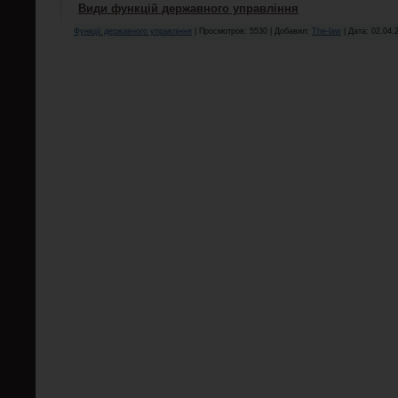
Види функцій державного управління
Функції державного управління
| Просмотров: 5530 | Добавил:
The-law
| Дата:
02.04.