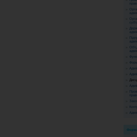
прав
Орга
адмі
Орга
суб'
Держ
адмі
Підп
адмі
Об'є
адмі
Функ
Форм
Адмі
Адмі
Дисц
Адмі
Пров
прав
Зако
Конт
Адмі
Форма