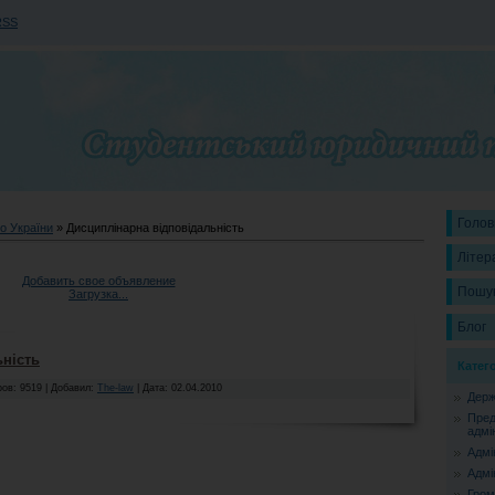
RSS
Голов
о України
» Дисциплінарна відповідальність
Літер
Добавить свое объявление
Пошу
Загрузка...
Блог
ьність
Катег
ов: 9519 | Добавил:
The-law
| Дата:
02.04.2010
Держ
Пред
адмі
Адмі
Адмі
Гром