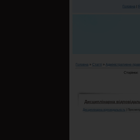
Головна
|
Головна
»
Статті
»
Адміністративне прав
Сторінки:
Дисциплінарна відповідал
Дисциплінарна відповідальність
| Просмотр