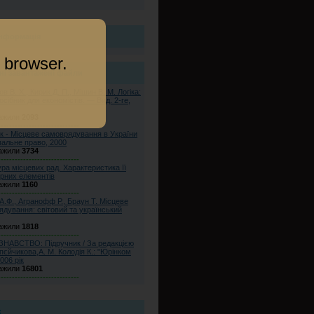
інформація
 browser.
ні завантажені файли
в В. Х., Кирик Д. П., Мішин В. М. Логіка:
осібник для економістів. — Вид. 2-ге,
ажили
2093
-----------------------------
к - Місцеве самоврядування в України
пальне право, 2000
ажили
3734
-----------------------------
ра місцевих рад. Характеристика її
рних елементів
ажили
1160
-----------------------------
А.Ф., Агранофф Р., Браун Т. Місцеве
дування: світовий та український
ажили
1818
-----------------------------
НАВСТВО: Підручник / За редакцією
опєйчикова,А. М. Колодія К.: "Юрінком
006 рік
ажили
16801
-----------------------------
к