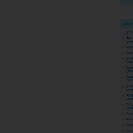
Катего
Держ
Пред
адмі
Адмі
Адмі
Гром
прав
Орга
адмі
Орга
суб'
Держ
адмі
Підп
адмі
Об'є
адмі
Функ
Форм
Адмі
Адмі