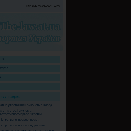
Пятница, 07.08.2026, 13:07
на
атура
к
ории раздела
авне управління і виконавча влада
мет, метод і система
ністративного права України
ністративно-правові норми
ністративно-правові відносини
адяни як суб'єкти адміністративного