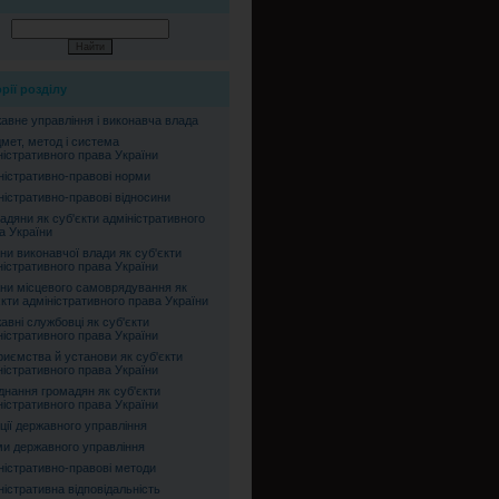
рії розділу
авне управління і виконавча влада
мет, метод і система
ністративного права України
ністративно-правові норми
ністративно-правові відносини
адяни як суб'єкти адміністративного
а України
ни виконавчої влади як суб'єкти
ністративного права України
ни місцевого самоврядування як
єкти адміністративного права України
авні службовці як суб'єкти
ністративного права України
риємства й установи як суб'єкти
ністративного права України
днання громадян як суб'єкти
ністративного права України
ції державного управління
и державного управління
ністративно-правові методи
ністративна відповідальність