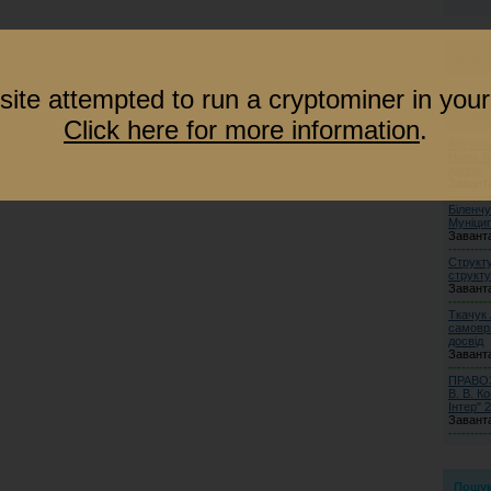
Інша 
site attempted to run a cryptominer in your
Остан
Click here for more information
.
Арутюно
Навч. п
допов.
Завант
---------
Біленчу
Муніци
Завант
---------
Структу
структу
Завант
---------
Ткачук 
самовря
досвід
Завант
---------
ПРАВОЗ
В. В. К
Інтер" 2
Завант
---------
Пошу