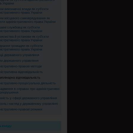
а України
ни виконавчої влади як суб'єкти
ністративного права України
ни місцевого самоврядування як
єкти адміністративного права України
авні службовці як суб'єкти
ністративного права України
риємства й установи як суб'єкти
ністративного права України
днання громадян як суб'єкти
ністративного права України
ції державного управління
и державного управління
ністративно-правові методи
ністративна відповідальність
иплінарна відповідальність
ністративно-процесуальна діяльність
адження в справах про адміністративні
опорушення
нність у сфері державного управління
роль і нагляд у державному управлінні
ністративно-правові режими
 входу